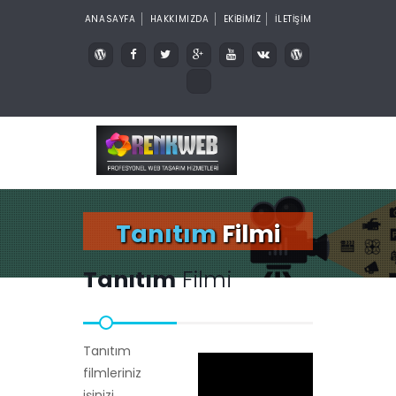
ANASAYFA
HAKKIMIZDA
EKİBİMİZ
İLETİŞİM
Tanıtım
Filmi
Tanıtım
Filmi
Tanıtım
filmleriniz
işinizi,