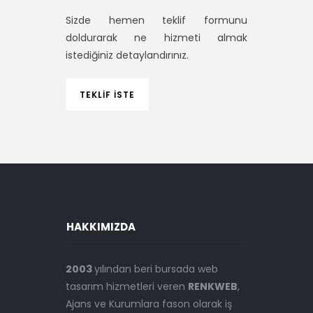
Sizde hemen teklif formunu
doldurarak ne hizmeti almak
istediğiniz detaylandırınız.
TEKLİF İSTE
HAKKIMIZDA
2003
yılından beri bursada web
tasarım hizmetleri veren
RENKWEB
,
Ajans ve Kurumlara fason olarak iş