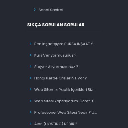
Sanal Santral
SIKÇA SORULAN SORULAR
Ben Inşaatçıyım BURSA İNŞAAT Yazınca Ilk Sırada Olacakmıyım ?
Kurs Veriyormusunuz ?
Stajyer Alıyormusunuz ?
Hangi Illerde Ofisleriniz Var ?
Web Sitemizi Yaptık Içerikleri Biz Migiriyorsunuz Siz Mi ?
Web Sitesi Yaptırıyorum. Ücreti Tek Sefermi Ödeyeceğim ?
Profesyonel Web Sitesi Nedir ? Uygun Fiyatlı Web Site Nedir ?
Alan (HOSTİNG) NEDİR ?