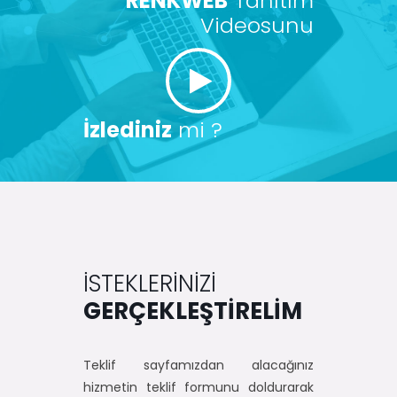
RENKWEB
Tanıtım
Videosunu
İzlediniz
mi ?
İSTEKLERİNİZİ
GERÇEKLEŞTİRELİM
Teklif sayfamızdan alacağınız
hizmetin teklif formunu doldurarak