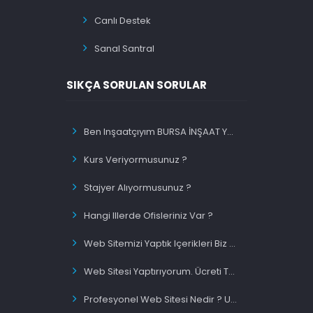
Canlı Destek
Sanal Santral
SIKÇA SORULAN SORULAR
Ben Inşaatçıyım BURSA İNŞAAT Yazınca Ilk Sırada Olacakmıyım ?
Kurs Veriyormusunuz ?
Stajyer Alıyormusunuz ?
Hangi Illerde Ofisleriniz Var ?
Web Sitemizi Yaptık Içerikleri Biz Migiriyorsunuz Siz Mi ?
Web Sitesi Yaptırıyorum. Ücreti Tek Sefermi Ödeyeceğim ?
Profesyonel Web Sitesi Nedir ? Uygun Fiyatlı Web Site Nedir ?