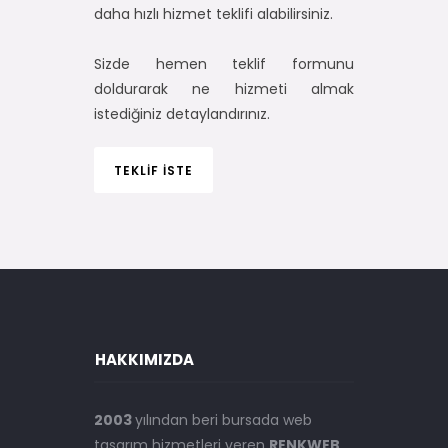
daha hızlı hizmet teklifi alabilirsiniz.
Sizde hemen teklif formunu
doldurarak ne hizmeti almak
istediğiniz detaylandırınız.
TEKLİF İSTE
HAKKIMIZDA
2003
yılından beri bursada web
tasarım hizmetleri veren
RENKWEB
,