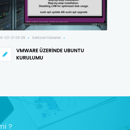
26-02-01 06:38
Sektörel Haberler
VMWARE ÜZERINDE UBUNTU
KURULUMU
mi ?