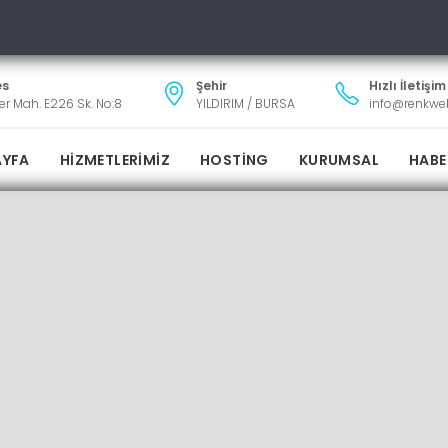
es
Şehir
Hızlı İletişim
ler Mah. E226 Sk. No:8
YILDIRIM / BURSA
info@renkw
AYFA
HİZMETLERİMİZ
HOSTİNG
KURUMSAL
HABE