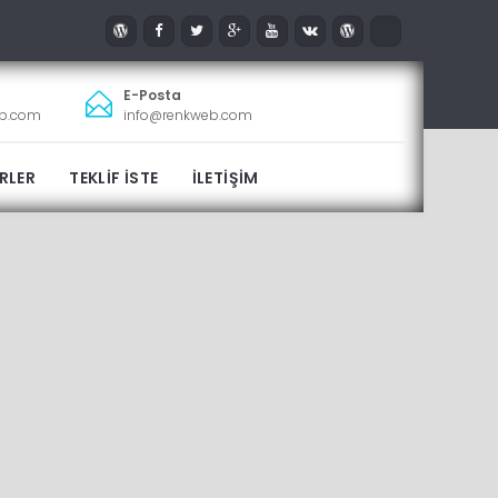
E-Posta
eb.com
info@renkweb.com
RLER
TEKLİF İSTE
İLETİŞİM