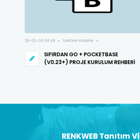
26-02-06 04:49
Sektörel Haberler
SIFIRDAN GO + POCKETBASE
(V0.23+) PROJE KURULUM REHBERI
RENKWEB Tanıtım V