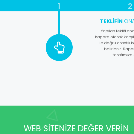
1
2
TEKLIFIN
ONA
Yapılan teklifi on
kapora olarak karşılı
ile doğru orantılı
belirlenir. Kap
tarafımıza 
WEB SİTENİZE DEĞER VERİN