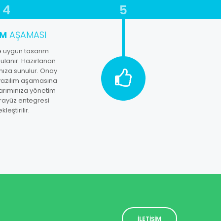
4
5
IM
AŞAMASI
ze uygun tasarım
ulanır. Hazırlanan
nıza sunulur. Onay
yazılım aşamasına
arımınıza yönetim
rayüz entegresi
leştirilir.
İLETİŞİM