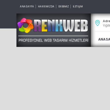
ANASAYFA
HAKKIMIZDA
EKİBİMİZ
İLETİŞİM
Adr
Yiğit
ANAS