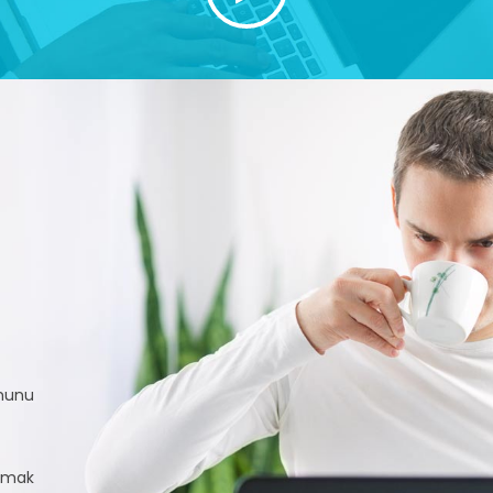
rmunu
almak