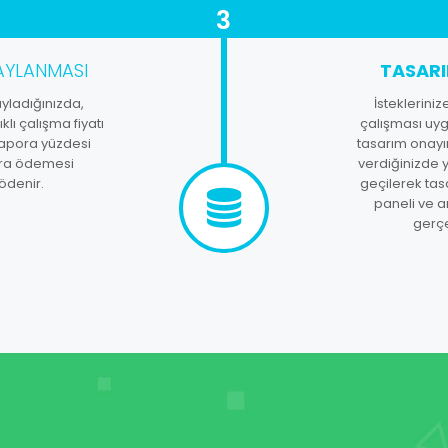
3
YLANMASI
TASAR
ayladığınızda,
İsteklerini
klı çalışma fiyatı
çalışması uyg
 kapora yüzdesi
tasarım onayı
ora ödemesi
verdiğinizde 
ödenir.
geçilerek tas
paneli ve a
gerçek