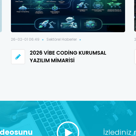
26-02-01 06:49
Sektörel Haberler
2026 VIBE CODING KURUMSAL
YAZILIM MIMARISI
ideosunu
İzlediniz 