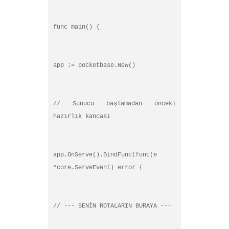
func main() {
app := pocketbase.New()
// Sunucu başlamadan önceki
hazırlık kancası
app.OnServe().BindFunc(func(e
*core.ServeEvent) error {
// --- SENİN ROTALARIN BURAYA ---