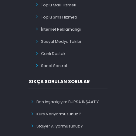
Toplu Mail Hizmeti
Toplu Sms Hizmeti
İnternet Reklamcılığı
Sosyal Medya Takibi
Canlı Destek
Sanal Santral
SIKÇA SORULAN SORULAR
Ben Inşaatçıyım BURSA İNŞAAT Yazınca Ilk Sırada Olacakmıyım ?
Kurs Veriyormusunuz ?
Stajyer Alıyormusunuz ?