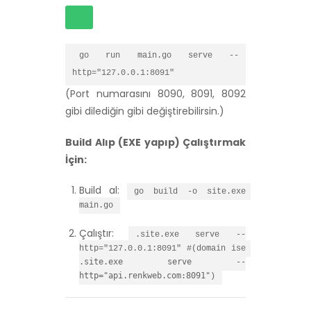
go run main.go serve --
http="127.0.0.1:8091"
(Port numarasını 8090, 8091, 8092
gibi dilediğin gibi değiştirebilirsin.)
Build Alıp (EXE yapıp) Çalıştırmak
İçin:
Build al:
go build -o site.exe 
main.go
Çalıştır:
.site.exe serve --
http="127.0.0.1:8091" #(domain ise 
.site.exe serve --
http="api.renkweb.com:8091"
)