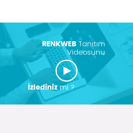
RENKWEB
Tanıtım
Videosunu
İzlediniz
mi ?