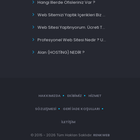
Hangi Illerde Ofisleriniz Var ?
Web Sitemizi Yaptık Içerikleri Biz Migiriyorsunuz Siz Mi ?
Web Sitesi Yaptırıyorum. Ücreti Tek Sefermi Ödeyeceğim ?
Profesyonel Web Sitesi Nedir ? Uygun Fiyatlı Web Site Nedir ?
Alan (HOSTİNG) NEDİR ?
HAKKIMIZDA
EKIBIMIZ
HIZMET
SÖZLEŞMESI
GERI İADE KOŞULLARI
İLETIŞIM
© 2015 - 2026 Tüm Hakları Saklıdır.
RENKWEB