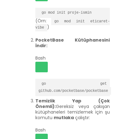
go mod init proje-ismin
(Örn:
go mod init eticaret-
)
vibe
PocketBase Kütüphanesini
İndir:
Bash
go get 
github.com/pocketbase/pocketbase
Temizlik Yap (Çok
Önemli):
Gereksiz veya çakışan
kütüphaneleri temizlemek için şu
komutu
mutlaka
çalıştır:
Bash