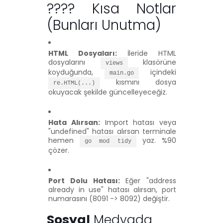
???? Kısa Notlar
(Bunları Unutma)
HTML Dosyaları:
İleride HTML
dosyalarını
klasörüne
views
koyduğunda,
içindeki
main.go
kısmını dosya
re.HTML(...)
okuyacak şekilde güncelleyeceğiz.
Hata Alırsan:
Import hatası veya
"undefined" hatası alırsan terminale
hemen
yaz. %90
go mod tidy
çözer.
Port Dolu Hatası:
Eğer "address
already in use" hatası alırsan, port
numarasını (8091 -> 8092) değiştir.
Sosyal
Medyada