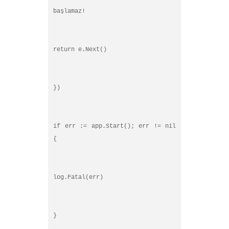
başlamaz!
return e.Next()
})
if err := app.Start(); err != nil
{
log.Fatal(err)
}