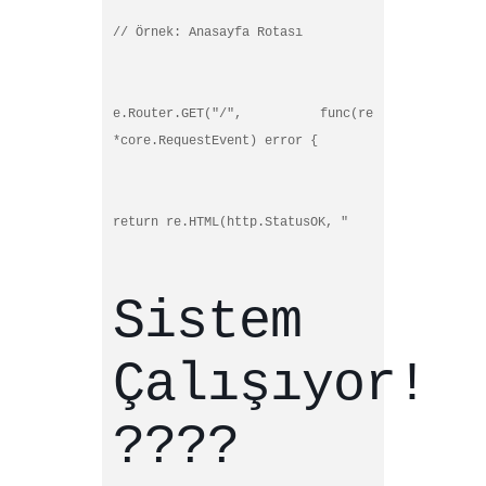
// Örnek: Anasayfa Rotası
e.Router.GET("/", func(re
*core.RequestEvent) error {
return re.HTML(http.StatusOK, "
Sistem
Çalışıyor!
????