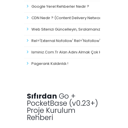
Google Yerel Rehberler Nedir ?
CDN Nedir ? (Content Delivery Network)
Web Sitenizi Güncelleyin, Sıralamanız Düşmesin
Rel='external Nofollow' Rel='nofollow' Nedir ?
Isminiz.com.tr Alan Adını Almak Çok Kolay.!
Pagerank Kaldırıldı.!
Sıfırdan
Go +
PocketBase (v0.23+)
Proje Kurulum
Rehberi