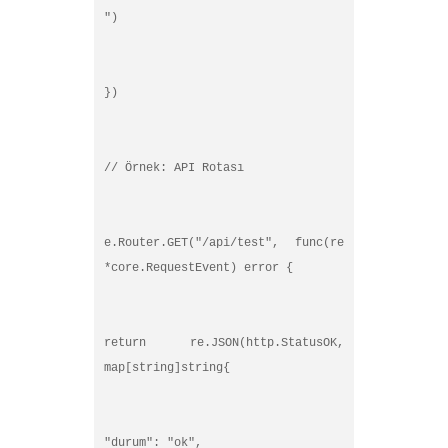
")
})
// Örnek: API Rotası
e.Router.GET("/api/test", func(re
*core.RequestEvent) error {
return re.JSON(http.StatusOK,
map[string]string{
"durum": "ok",