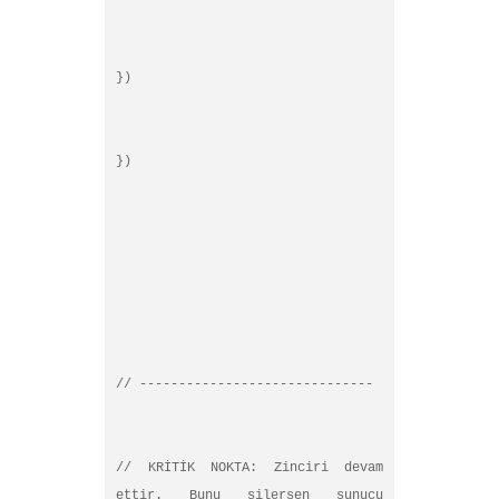
})
})
// ------------------------------
// KRİTİK NOKTA: Zinciri devam
ettir. Bunu silersen sunucu