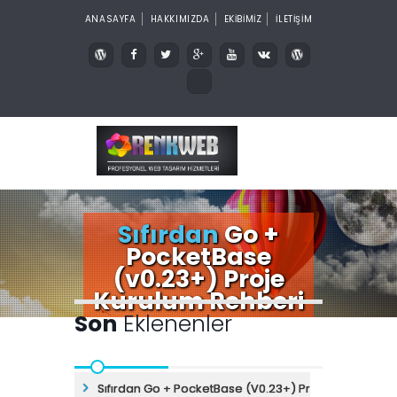
ANASAYFA
HAKKIMIZDA
EKİBİMİZ
İLETİŞİM
Sıfırdan
Go +
PocketBase
(v0.23+) Proje
Kurulum Rehberi
Son
Eklenenler
Sıfırdan Go + PocketBase (v0.23+) Proje Kurulum Re