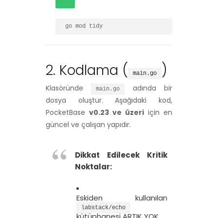
go mod tidy
2. Kodlama (
)
main.go
Klasöründe
adında bir
main.go
dosya oluştur. Aşağıdaki kod,
PocketBase
v0.23 ve üzeri
için en
güncel ve çalışan yapıdır.
Dikkat Edilecek Kritik
Noktalar:
Eskiden kullanılan
labstack/echo
kütüphanesi ARTIK YOK.