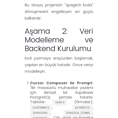
Bu dosya, projenizin "spagetti koda"
dönüşmesini engelleyen en güçlü
kalkandır.
Aşama 2: Veri
Modelleme ve
Backend Kurulumu
Kod yazmaya arayüzden başlamak,
yapılan en büyük hatadır. Önce veriyi
modelleyin.
Cursor Composer ile Prompt:
"Bir masaüstü muhasebe yazılımı
için detaylı bir Supabase
PostgreSQL şeması tasarla.
Tablolar:
(firmalar),
users
,
,
customers
products
,
,
invoices
invoice_items
. Çift girişli muhasebe