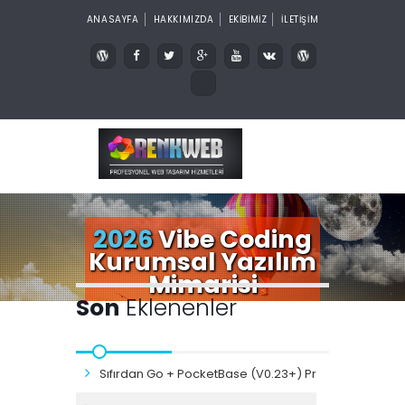
ANASAYFA
HAKKIMIZDA
EKİBİMİZ
İLETİŞİM
2026
Vibe Coding
Kurumsal Yazılım
Mimarisi
Son
Eklenenler
Sıfırdan Go + PocketBase (v0.23+) Proje Kurulum Re