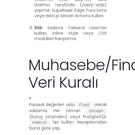
istemci tarafında (client-side)
yapma; Supabase Edge Functions
veya Next.js Server Actions kullan.
Stil:
Sadece Tailwind class'ları
kullan, inline style veya CSS
modülleri karıştırma.
Muhasebe/Fin
Veri Kuralı
Parasal değerleri asla
olarak
float
saklama. Her zaman
integer
(kuruş cinsinden) veya PostgreSQL
tipi kullan. Hesaplamaları
numeric
buna göre yap.