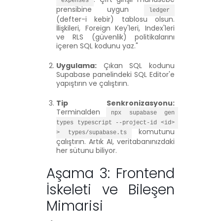
expenses
prensibine uygun
ledger
(defter-i kebir) tablosu olsun.
İlişkileri, Foreign Key'leri, Index'leri
ve RLS (güvenlik) politikalarını
içeren SQL kodunu yaz."
Uygulama:
Çıkan SQL kodunu
Supabase panelindeki SQL Editor'e
yapıştırın ve çalıştırın.
Tip Senkronizasyonu:
Terminalden
npx supabase gen 
types typescript --project-id <id> 
komutunu
> types/supabase.ts
çalıştırın. Artık AI, veritabanınızdaki
her sütunu biliyor.
Aşama 3: Frontend
İskeleti ve Bileşen
Mimarisi