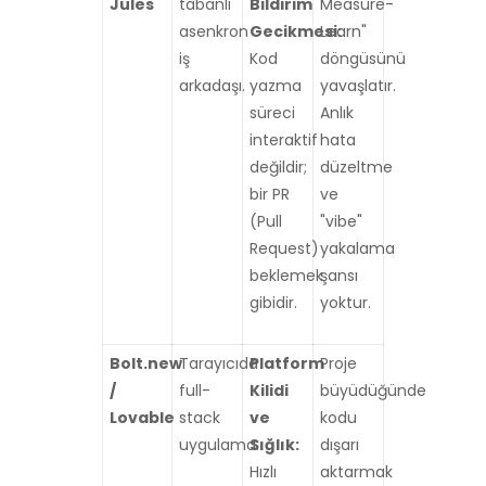
Jules
tabanlı
Bildirim
Measure-
asenkron
Gecikmesi:
Learn"
iş
Kod
döngüsünü
arkadaşı.
yazma
yavaşlatır.
süreci
Anlık
interaktif
hata
değildir;
düzeltme
bir PR
ve
(Pull
"vibe"
Request)
yakalama
beklemek
şansı
gibidir.
yoktur.
Bolt.new
Tarayıcıda
Platform
Proje
/
full-
Kilidi
büyüdüğünde
Lovable
stack
ve
kodu
uygulama.
Sığlık:
dışarı
Hızlı
aktarmak