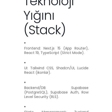
Teknoloji
Yığını
(Stack)
Frontend: Next.js 15 (App Router),
React 19, TypeScript (Strict Mode).
UI: Tailwind CSS, Shadcn/UI, Lucide
React (ikonlar).
Backend/DB: Supabase
(PostgreSQL), Supabase Auth, Row
Level Security (RLS).