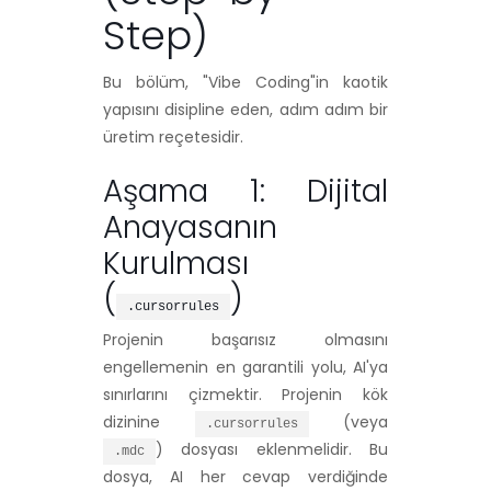
Step)
Bu bölüm, "Vibe Coding"in kaotik
yapısını disipline eden, adım adım bir
üretim reçetesidir.
Aşama 1: Dijital
Anayasanın
Kurulması
(
)
.cursorrules
Projenin başarısız olmasını
engellemenin en garantili yolu, AI'ya
sınırlarını çizmektir. Projenin kök
dizinine
(veya
.cursorrules
) dosyası eklenmelidir. Bu
.mdc
dosya, AI her cevap verdiğinde