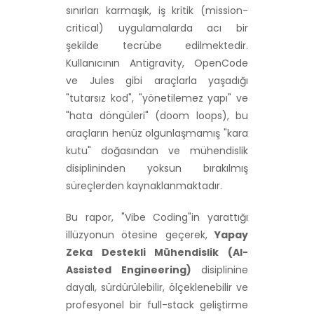
sınırları karmaşık, iş kritik (mission-
critical) uygulamalarda acı bir
şekilde tecrübe edilmektedir.
Kullanıcının Antigravity, OpenCode
ve Jules gibi araçlarla yaşadığı
"tutarsız kod", "yönetilemez yapı" ve
"hata döngüleri" (doom loops), bu
araçların henüz olgunlaşmamış "kara
kutu" doğasından ve mühendislik
disiplininden yoksun bırakılmış
süreçlerden kaynaklanmaktadır.
Bu rapor, "Vibe Coding"in yarattığı
illüzyonun ötesine geçerek,
Yapay
Zeka Destekli Mühendislik (AI-
Assisted Engineering)
disiplinine
dayalı, sürdürülebilir, ölçeklenebilir ve
profesyonel bir full-stack geliştirme