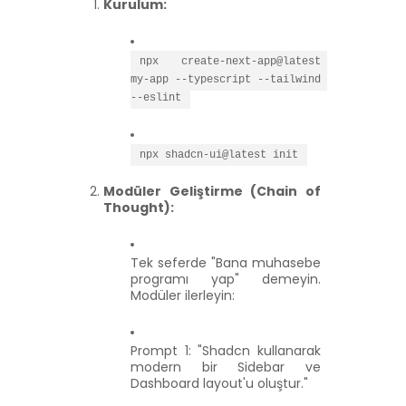
Kurulum:
npx create-next-app@latest 
my-app --typescript --tailwind 
--eslint
npx shadcn-ui@latest init
Modüler Geliştirme (Chain of
Thought):
Tek seferde "Bana muhasebe
programı yap" demeyin.
Modüler ilerleyin:
Prompt 1:
"Shadcn kullanarak
modern bir Sidebar ve
Dashboard layout'u oluştur."