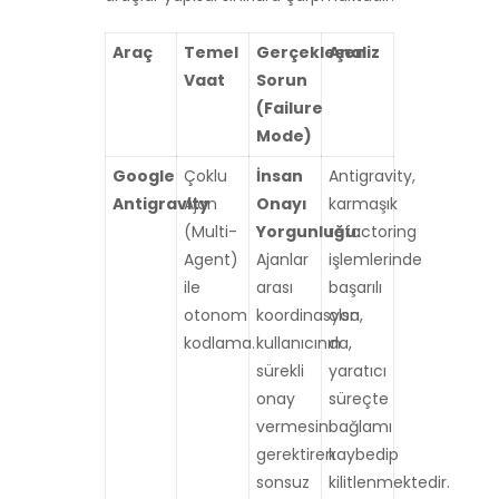
Araç
Temel
Gerçekleşen
Analiz
Vaat
Sorun
(Failure
Mode)
Google
Çoklu
İnsan
Antigravity,
Antigravity
Ajan
Onayı
karmaşık
(Multi-
Yorgunluğu:
refactoring
Agent)
Ajanlar
işlemlerinde
ile
arası
başarılı
otonom
koordinasyon,
olsa
kodlama.
kullanıcının
da,
sürekli
yaratıcı
onay
süreçte
vermesini
bağlamı
gerektiren
kaybedip
sonsuz
kilitlenmektedir.