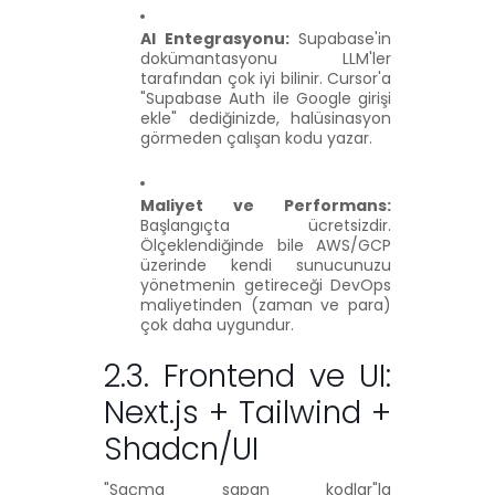
AI Entegrasyonu:
Supabase'in
dokümantasyonu LLM'ler
tarafından çok iyi bilinir. Cursor'a
"Supabase Auth ile Google girişi
ekle" dediğinizde, halüsinasyon
görmeden çalışan kodu yazar.
Maliyet ve Performans:
Başlangıçta ücretsizdir.
Ölçeklendiğinde bile AWS/GCP
üzerinde kendi sunucunuzu
yönetmenin getireceği DevOps
maliyetinden (zaman ve para)
çok daha uygundur.
2.3. Frontend ve UI:
Next.js + Tailwind +
Shadcn/UI
"Saçma sapan kodlar"la