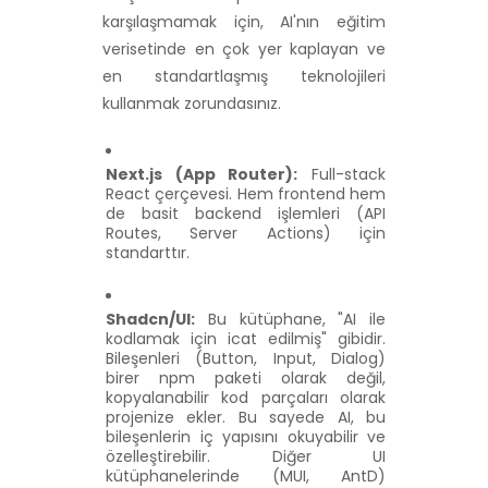
karşılaşmamak için, AI'nın eğitim
verisetinde en çok yer kaplayan ve
en standartlaşmış teknolojileri
kullanmak zorundasınız.
Next.js (App Router):
Full-stack
React çerçevesi. Hem frontend hem
de basit backend işlemleri (API
Routes, Server Actions) için
standarttır.
Shadcn/UI:
Bu kütüphane, "AI ile
kodlamak için icat edilmiş" gibidir.
Bileşenleri (Button, Input, Dialog)
birer npm paketi olarak değil,
kopyalanabilir kod parçaları olarak
projenize ekler. Bu sayede AI, bu
bileşenlerin iç yapısını okuyabilir ve
özelleştirebilir. Diğer UI
kütüphanelerinde (MUI, AntD)