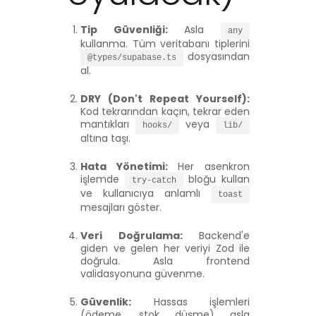
Tip Güvenliği:
Asla
any
kullanma. Tüm veritabanı tiplerini
dosyasından
@types/supabase.ts
al.
DRY (Don't Repeat Yourself):
Kod tekrarından kaçın, tekrar eden
mantıkları
veya
hooks/
lib/
altına taşı.
Hata Yönetimi:
Her asenkron
işlemde
bloğu kullan
try-catch
ve kullanıcıya anlamlı
toast
mesajları göster.
Veri Doğrulama:
Backend'e
giden ve gelen her veriyi Zod ile
doğrula. Asla frontend
validasyonuna güvenme.
Güvenlik:
Hassas işlemleri
(ödeme, stok düşme) asla