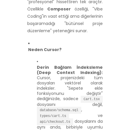
"profesyonel" hissettiren tek araçtır.
Özellikle
Composer
özelliği, "Vibe
Coding"in vaat ettiği ama diğerlerinin
başaramadığı "bütünsel proje
düzenleme" yeteneğini sunar.
Neden Cursor?
Derin Bağlam İndeksleme
(Deep Context Indexing):
Cursor, projenizdeki tüm
dosyaları vektörel olarak
indeksler. "Sepete ekle
fonksiyonunu değiştir"
dediğinizde, sadece
Cart.tsx
dosyasını değil,
,
database/schema.sql
ve
types/cart.ts
dosyalarını da
api/checkout.ts
aynı anda, birbiriyle uyumlu