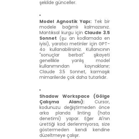
şekilde günceller.
Model Agnostik Yapı:
Tek bir
modele bağımlı kalmazsınız.
Mantıksal kurgu için
Claude 3.5
Sonnet
(şu an kodlamada en
iyisi), yaratıcı metinler için GPT-
4o kullanabilirsiniz. Kullanıcının
"sonuçlar berbat" şikayeti
genellikle yanlış model
kullanımından kaynaklanır;
Claude 3.5 Sonnet, karmaşık
mimarilerde çok daha tutarlıdır.
Shadow Workspace (Gölge
Çalışma Alanı):
Cursor,
kodunuzu değiştirmeden önce
arka planda linting (hata
denetimi) yapar. Eğer AI'nın
ürettiği kod derlenmiyorsa, size
göstermeden kendi kendine
düzeltmeye çalışır.