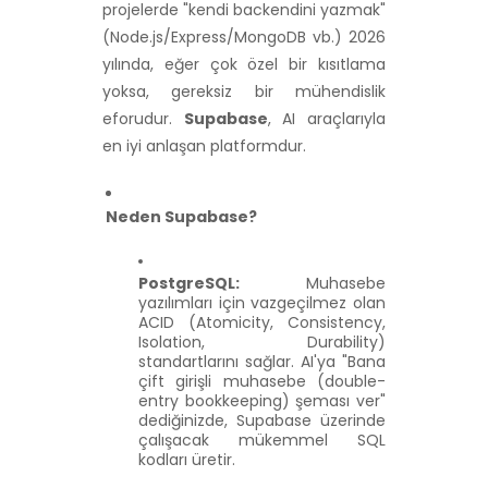
projelerde "kendi backendini yazmak"
(Node.js/Express/MongoDB vb.) 2026
yılında, eğer çok özel bir kısıtlama
yoksa, gereksiz bir mühendislik
eforudur.
Supabase
, AI araçlarıyla
en iyi anlaşan platformdur.
Neden Supabase?
PostgreSQL:
Muhasebe
yazılımları için vazgeçilmez olan
ACID (Atomicity, Consistency,
Isolation, Durability)
standartlarını sağlar. AI'ya "Bana
çift girişli muhasebe (double-
entry bookkeeping) şeması ver"
dediğinizde, Supabase üzerinde
çalışacak mükemmel SQL
kodları üretir.