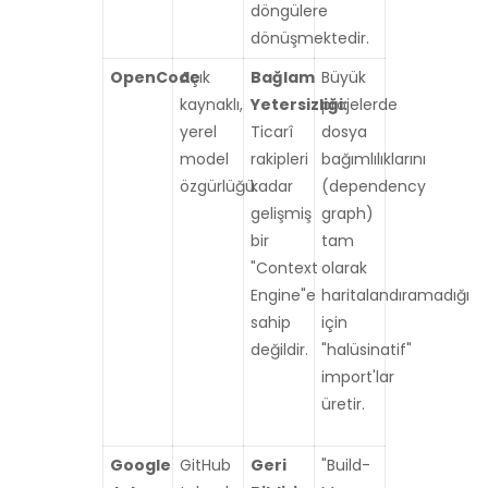
döngülere
dönüşmektedir.
OpenCode
Açık
Bağlam
Büyük
kaynaklı,
Yetersizliği:
projelerde
yerel
Ticarî
dosya
model
rakipleri
bağımlılıklarını
özgürlüğü.
kadar
(dependency
gelişmiş
graph)
bir
tam
"Context
olarak
Engine"e
haritalandıramadığı
sahip
için
değildir.
"halüsinatif"
import'lar
üretir.
Google
GitHub
Geri
"Build-