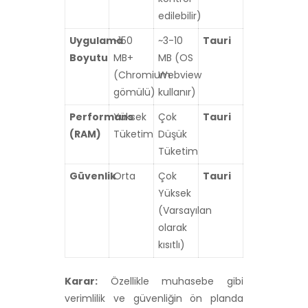
edilebilir)
Uygulama
~150
~3-10
Tauri
Boyutu
MB+
MB (OS
(Chromium
Webview
gömülü)
kullanır)
Performans
Yüksek
Çok
Tauri
(RAM)
Tüketim
Düşük
Tüketim
Güvenlik
Orta
Çok
Tauri
Yüksek
(Varsayılan
olarak
kısıtlı)
Karar:
Özellikle muhasebe gibi
verimlilik ve güvenliğin ön planda