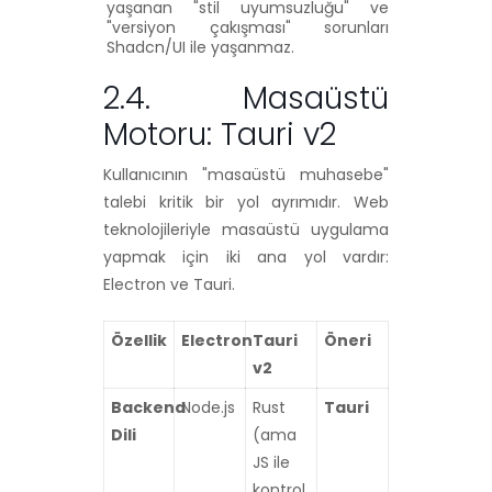
yaşanan "stil uyumsuzluğu" ve
"versiyon çakışması" sorunları
Shadcn/UI ile yaşanmaz.
2.4. Masaüstü
Motoru: Tauri v2
Kullanıcının "masaüstü muhasebe"
talebi kritik bir yol ayrımıdır. Web
teknolojileriyle masaüstü uygulama
yapmak için iki ana yol vardır:
Electron ve Tauri.
Özellik
Electron
Tauri
Öneri
v2
Backend
Node.js
Rust
Tauri
Dili
(ama
JS ile
kontrol