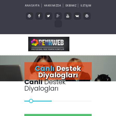
ANASAYFA
HAKKIMIZDA
EKİBİMİZ
İLETİŞİM
Canlı
Destek
Diyalogları
Canlı
Destek
Diyalogları