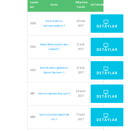
Sayfa
Eklenme
Konu
DETAYLAR
NO
Tarihi
Siz Kimdiniz
25 KAS
395
DETAYLAR
tanıyamadım ?
2017
Nasıl Bilemezsin sen
21 KAS
394
DETAYLAR
naasıll!!
2017
komik olanı gösterin
21 KAS
393
DETAYLAR
bana hemen !!
2017
26 MAY
387
Yeriniz Neresi Staj için ?
DETAYLAR
2017
Yeriniz sultanbeyli de
17 MAY
386
DETAYLAR
mi ?
2017