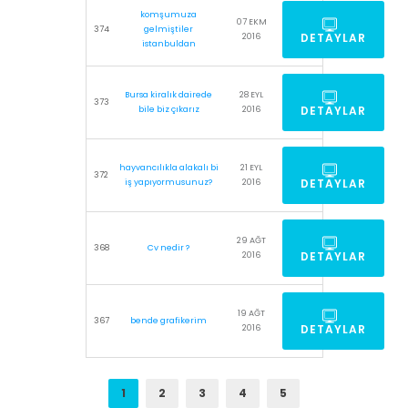
komşumuza
07 EKM
374
gelmiştiler
DETAYLAR
2016
istanbuldan
Bursa kiralık dairede
28 EYL
373
DETAYLAR
bile biz çıkarız
2016
hayvancılıkla alakalı bi
21 EYL
372
DETAYLAR
iş yapıyormusunuz?
2016
29 AĞT
368
Cv nedir ?
DETAYLAR
2016
19 AĞT
367
bende grafikerim
DETAYLAR
2016
1
2
3
4
5