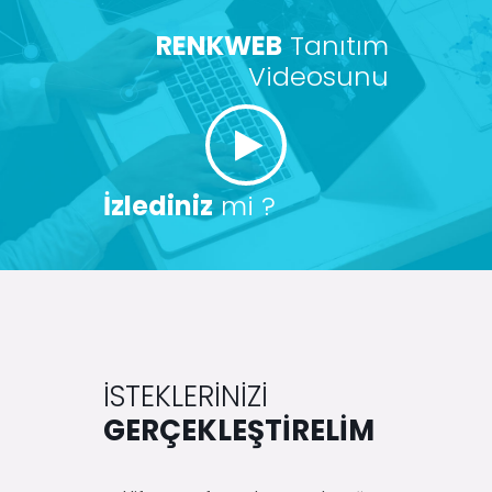
RENKWEB
Tanıtım
Videosunu
İzlediniz
mi ?
İSTEKLERİNİZİ
GERÇEKLEŞTİRELİM