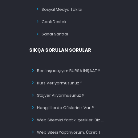
Sosyal Medya Takibi
Canlı Destek
Sanal Santral
SIKÇA SORULAN SORULAR
Ben Inşaatçıyım BURSA İNŞAAT Yazınca Ilk Sırada Olacakmıyım ?
Kurs Veriyormusunuz ?
Stajyer Alıyormusunuz ?
Hangi Illerde Ofisleriniz Var ?
Web Sitemizi Yaptık Içerikleri Biz Migiriyorsunuz Siz Mi ?
Web Sitesi Yaptırıyorum. Ücreti Tek Sefermi Ödeyeceğim ?