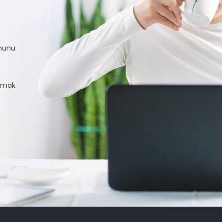
rmunu
almak