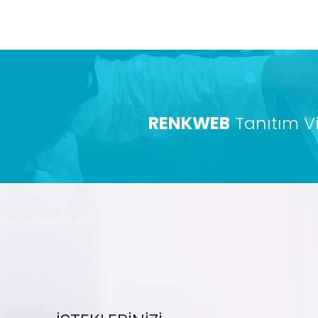
RENKWEB
Tanıtım V