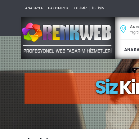
ANASAYFA
HAKKIMIZDA
EKİBİMİZ
İLETİŞİM
Adr
Yiğit
ANAS
Siz
Ki