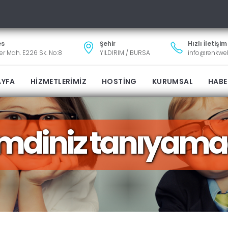
es
Şehir
Hızlı İletişim
ler Mah. E226 Sk. No:8
YILDIRIM / BURSA
info@renkw
AYFA
HİZMETLERİMİZ
HOSTİNG
KURUMSAL
HABE
mdiniz tanıyama