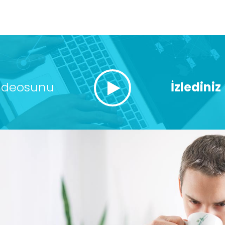
ideosunu
İzlediniz