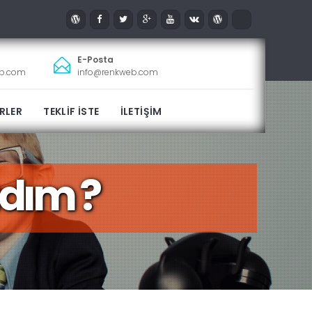
E-Posta
eb.com
info@renkweb.com
RLER
TEKLİF İSTE
İLETİŞİM
dım ?