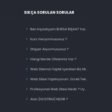
SIKÇA SORULAN SORULAR
Ben Inşaatçıyım BURSA İNŞAAT Yazınca Ilk Sırada Olacakmıyım ?
Kurs Veriyormusunuz ?
Stajyer Alıyormusunuz ?
Hangi Illerde Ofisleriniz Var ?
Web Sitemizi Yaptık Içerikleri Biz Migiriyorsunuz Siz Mi ?
Web Sitesi Yaptırıyorum. Ücreti Tek Sefermi Ödeyeceğim ?
Profesyonel Web Sitesi Nedir ? Uygun Fiyatlı Web Site Nedir ?
Alan (HOSTİNG) NEDİR ?