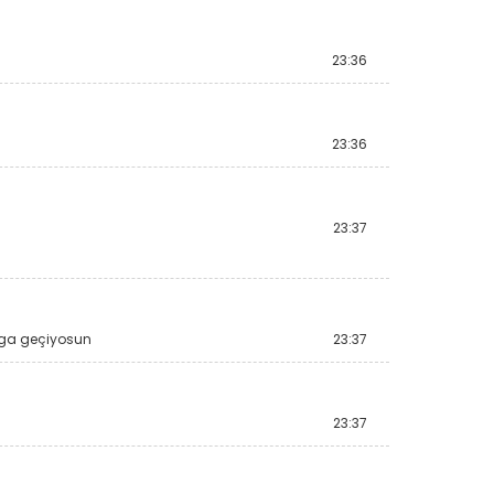
23:36
23:36
23:37
lga geçiyosun
23:37
23:37