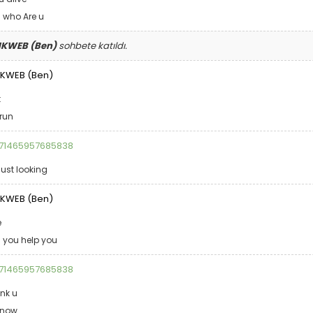
 who Are u
NKWEB (Ben)
sohbete katıldı.
KWEB (Ben)
t
run
71465957685838
just looking
KWEB (Ben)
e
 you help you
71465957685838
nk u
 now