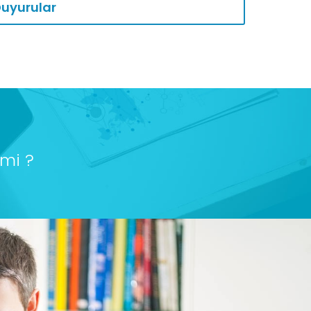
uyurular
mi ?