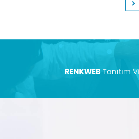
RENKWEB
Tanıtım V