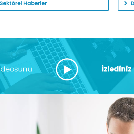
Sektörel Haberler
D
ideosunu
İzlediniz