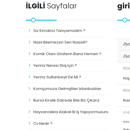
İLGİLİ
Sayfalar
gir
Siz Kimdiniz Tanıyamadım ?
Nasıl Bilemezsin Sen Naasıll!!
Ziy
Komik Olanı Gösterin Bana Hemen !!
Ziy
Yeriniz Neresi Staj Için ?
RE
Yeriniz Sultanbeyli De Mi ?
Hoş 
Komşumuza Gelmiştiler Istanbuldan
RE
Bursa Kiralık Dairede Bile Biz Çıkarız
Nası
Hayvancılıkla Alakalı Bi Iş Yapıyormusunuz?
V14
???
Cv Nedir ?
Are 