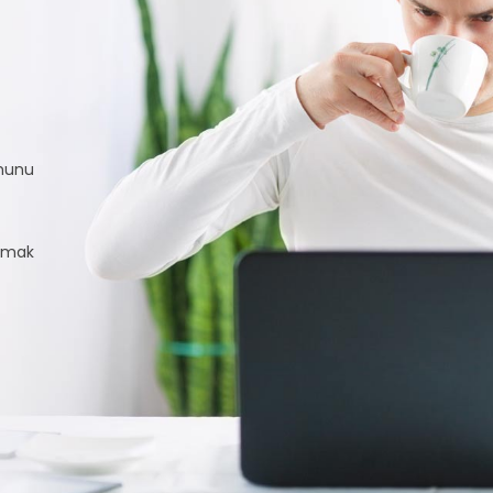
rmunu
almak