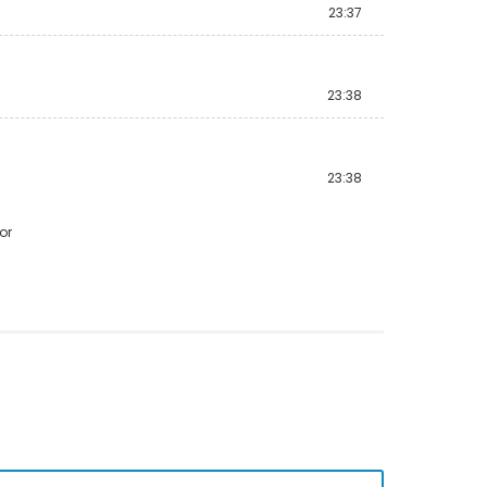
23:37
23:38
23:38
or