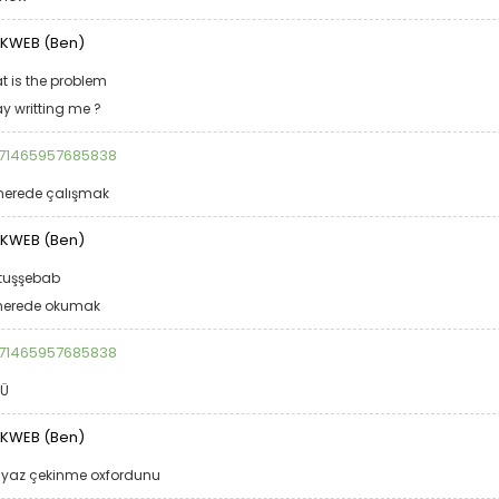
KWEB (Ben)
t is the problem
y writting me ?
71465957685838
 nerede çalışmak
KWEB (Ben)
tuşşebab
 nerede okumak
71465957685838
Ü
KWEB (Ben)
 yaz çekinme oxfordunu