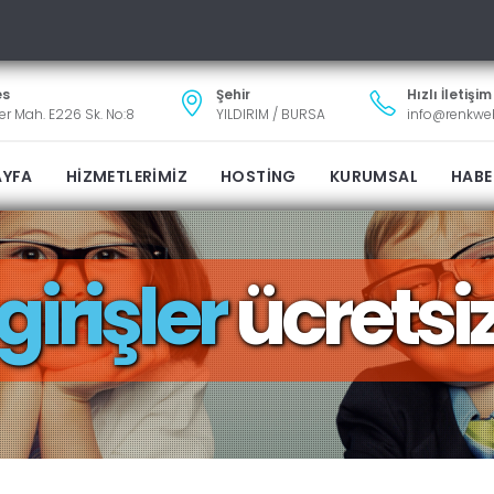
es
Şehir
Hızlı İletişim
ler Mah. E226 Sk. No:8
YILDIRIM / BURSA
info@renkw
AYFA
HİZMETLERİMİZ
HOSTİNG
KURUMSAL
HABE
girişler
ücretsi