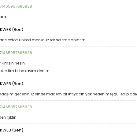
71465957685838
ara
KWEB (Ben)
ane oxfort united mezunuz tek seferde anlarım
71465957685838
 kimsin nesin
ak ettim bi bakayım dedim
KWEB (Ben)
adaşım gecenin 12 sinde madem bir ihtiyacın yok neden meşgul edip da
71465957685838
en çıktın
KWEB (Ben)