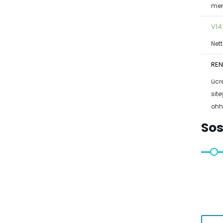
mer
V14
Nett
REN
ücre
site
ohh
Sos