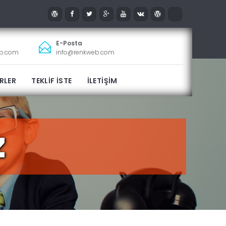
E-Posta
eb.com
info@renkweb.com
RLER
TEKLİF İSTE
İLETİŞİM
z