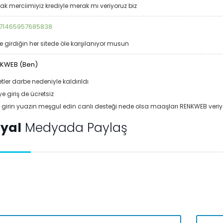
ak merciimiyiz krediyle merak mı veriyoruz biz
71465957685838
e girdiğin her sitede öle karşılanıyor musun
KWEB (Ben)
tler darbe nedeniyle kaldırıldı
ye giriş de ücretsiz
 girin yuazın meşgul edin canlı desteği nede olsa maaşları RENKWEB veriy
yal
Medyada Paylaş