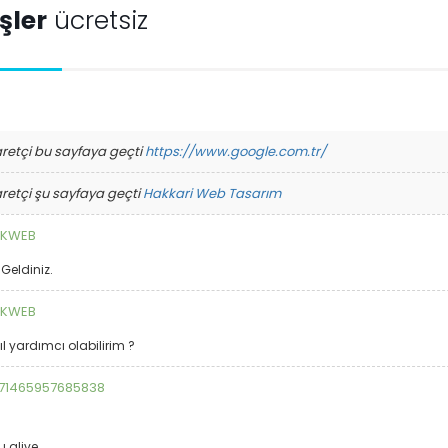
işler
ücretsiz
aretçi bu sayfaya geçti
https://www.google.com.tr/
aretçi şu sayfaya geçti
Hakkari Web Tasarım
NKWEB
Geldiniz.
NKWEB
l yardımcı olabilirim ?
71465957685838
u alive