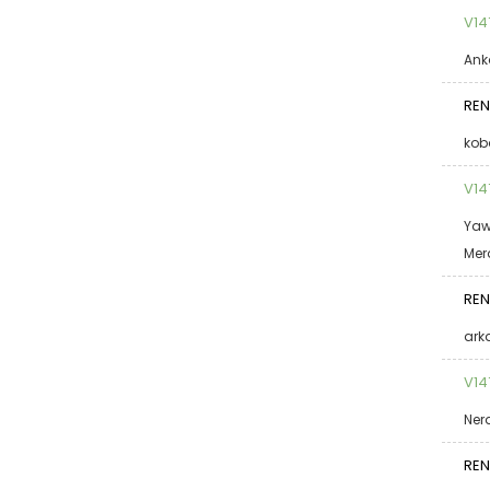
V14
Ank
REN
kob
V14
Yaw
Mer
REN
ark
V14
Nerd
REN