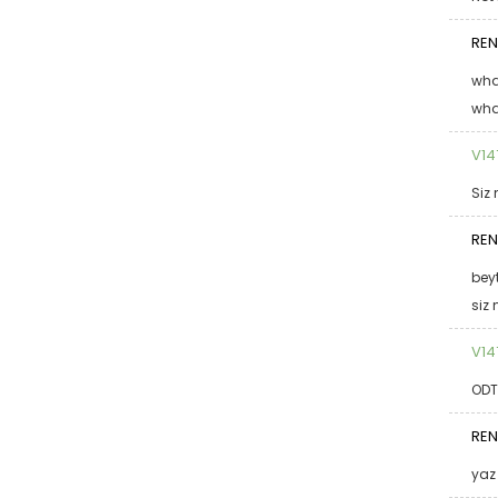
REN
wha
wha
V14
Siz
REN
bey
siz
V14
ODT
REN
yaz