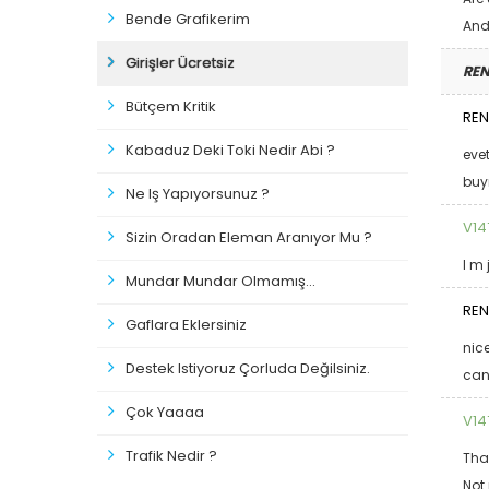
Bende Grafikerim
And
Girişler Ücretsiz
RE
Bütçem Kritik
REN
Kabaduz Deki Toki Nedir Abi ?
eve
buy
Ne Iş Yapıyorsunuz ?
V14
Sizin Oradan Eleman Aranıyor Mu ?
I m 
Mundar Mundar Olmamış...
REN
Gaflara Eklersiniz
nic
Destek Istiyoruz Çorluda Değilsiniz.
can
Çok Yaaaa
V14
Trafik Nedir ?
Tha
Not