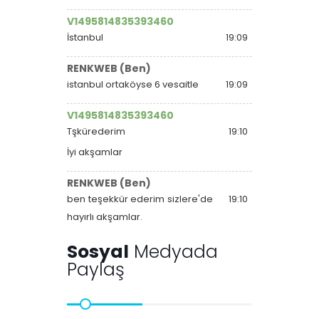
V1495814835393460
İstanbul
19:09
RENKWEB (Ben)
istanbul ortaköyse 6 vesaitle
19:09
V1495814835393460
Tşkürederim
19:10
İyi akşamlar
RENKWEB (Ben)
ben teşekkür ederim sizlere'de
19:10
hayırlı akşamlar.
Sosyal
Medyada
Paylaş