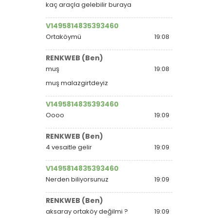
kaç araçla gelebilir buraya
V1495814835393460
Ortaköymü
19:08
RENKWEB (Ben)
muş
19:08
muş malazgirtdeyiz
V1495814835393460
Oooo
19:09
RENKWEB (Ben)
4 vesaitle gelir
19:09
V1495814835393460
Nerden biliyorsunuz
19:09
RENKWEB (Ben)
aksaray ortaköy değilmi ?
19:09