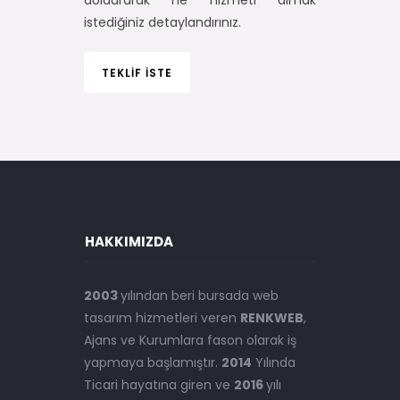
doldurarak ne hizmeti almak
istediğiniz detaylandırınız.
TEKLİF İSTE
HAKKIMIZDA
2003
yılından beri bursada web
tasarım hizmetleri veren
RENKWEB
,
Ajans ve Kurumlara fason olarak iş
yapmaya başlamıştır.
2014
Yılında
Ticari hayatına giren ve
2016
yılı