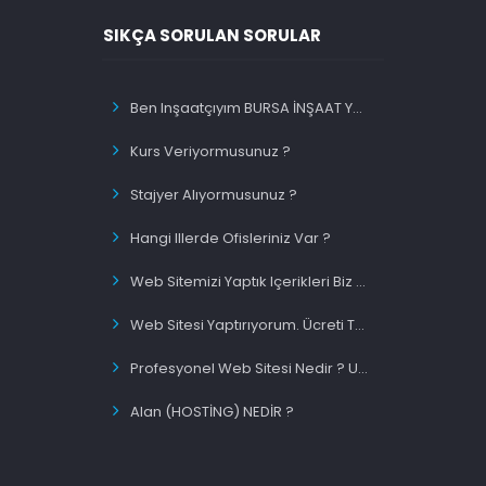
SIKÇA SORULAN SORULAR
Ben Inşaatçıyım BURSA İNŞAAT Yazınca Ilk Sırada Olacakmıyım ?
Kurs Veriyormusunuz ?
Stajyer Alıyormusunuz ?
Hangi Illerde Ofisleriniz Var ?
Web Sitemizi Yaptık Içerikleri Biz Migiriyorsunuz Siz Mi ?
Web Sitesi Yaptırıyorum. Ücreti Tek Sefermi Ödeyeceğim ?
Profesyonel Web Sitesi Nedir ? Uygun Fiyatlı Web Site Nedir ?
Alan (HOSTİNG) NEDİR ?