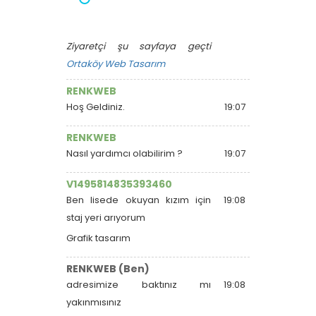
Ziyaretçi şu sayfaya geçti
Ortaköy Web Tasarım
RENKWEB
Hoş Geldiniz.
19:07
RENKWEB
Nasıl yardımcı olabilirim ?
19:07
V1495814835393460
Ben lisede okuyan kızım için
19:08
staj yeri arıyorum
Grafik tasarım
RENKWEB (Ben)
adresimize baktınız mı
19:08
yakınmısınız