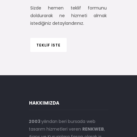
Sizde hemen teklif formunu
doldurarak ne hizmeti almak
istediğiniz detaylandırınız.
TEKLİF İSTE
HAKKIMIZDA
2003
yılından beri bursada web
tasarım hizmetleri veren
RENKWEB
,
Ajans ve Kurumlara fason olarak iş