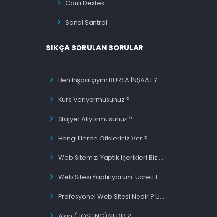
Canlı Destek
Sanal Santral
SIKÇA SORULAN SORULAR
Ben Inşaatçıyım BURSA İNŞAAT Yazınca Ilk Sırada Olacakmıyım ?
Kurs Veriyormusunuz ?
Stajyer Alıyormusunuz ?
Hangi Illerde Ofisleriniz Var ?
Web Sitemizi Yaptık Içerikleri Biz Migiriyorsunuz Siz Mi ?
Web Sitesi Yaptırıyorum. Ücreti Tek Sefermi Ödeyeceğim ?
Profesyonel Web Sitesi Nedir ? Uygun Fiyatlı Web Site Nedir ?
Alan (HOSTİNG) NEDİR ?