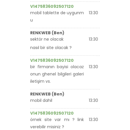
V1475836092507120
mobil tablette de uygunm
13:30
u
RENKWEB (Ben)
sektör ne olacak
13:30
nasıl bir site olacak ?
V1475836092507120
bir firmanın bayisi olacaz
13:30
onun ghenel bilgileri galeri
iletişim vs.
RENKWEB (Ben)
mobil dahil
13:30
V1475836092507120
örnek site var mı ? link
13:30
verebilir misiniz ?