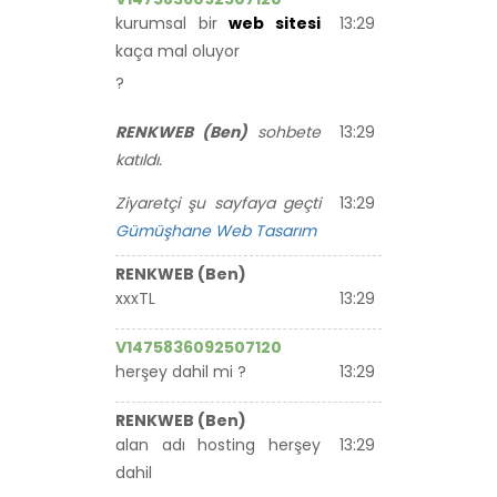
kurumsal bir
web sitesi
13:29
kaça mal oluyor
?
RENKWEB (Ben)
sohbete
13:29
katıldı.
Ziyaretçi şu sayfaya geçti
13:29
Gümüşhane Web Tasarım
RENKWEB (Ben)
xxxTL
13:29
V1475836092507120
herşey dahil mi ?
13:29
RENKWEB (Ben)
alan adı hosting herşey
13:29
dahil