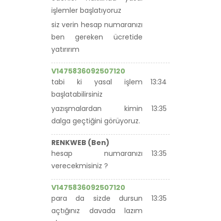
işlemler başlatıyoruz
siz verin hesap numaranızı
ben gereken ücretide
yatırırım
V1475836092507120
tabi ki yasal işlem
13:34
başlatabilirsiniz
yazışmalardan kimin
13:35
dalga geçtiğini görüyoruz.
RENKWEB (Ben)
hesap numaranızı
13:35
verecekmisiniz ?
V1475836092507120
para da sizde dursun
13:35
açtığınız davada lazım