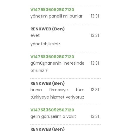
V1475836092507120
yönetim panelli mi bunlar
13:31
RENKWEB (Ben)
evet
13:31
yönetebilirsiniz
V1475836092507120
gümüşhanenin neresinde
13:31
ofisiniz ?
RENKWEB (Ben)
bursa firmasıyız tüm
13:31
türkiyeye hizmet veriyoruz
V1475836092507120
gelin görüşelim o vakit
13:31
RENKWEB (Ben)