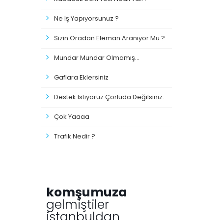
Ne Iş Yapıyorsunuz ?
Sizin Oradan Eleman Aranıyor Mu ?
Mundar Mundar Olmamış...
Gaflara Eklersiniz
Destek Istiyoruz Çorluda Değilsiniz.
Çok Yaaaa
Trafik Nedir ?
komşumuza
gelmiştiler
istanbuldan