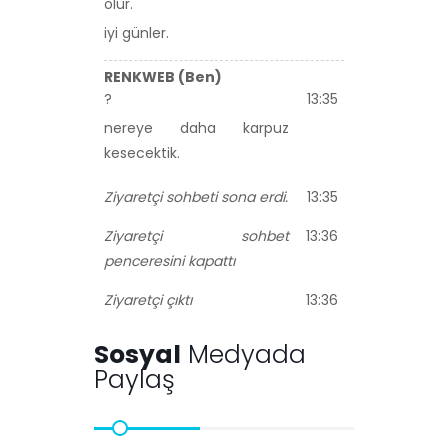
olur.
iyi günler.
RENKWEB (Ben)
?
13:35
nereye daha karpuz
kesecektik.
Ziyaretçi sohbeti sona erdi.
13:35
Ziyaretçi sohbet
13:36
penceresini kapattı
Ziyaretçi çıktı
13:36
Sosyal
Medyada
Paylaş