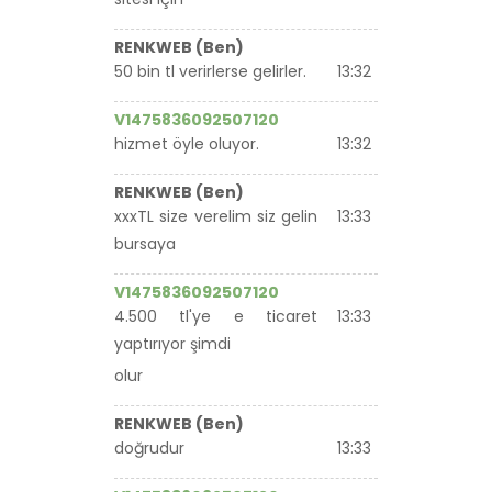
RENKWEB (Ben)
50 bin tl verirlerse gelirler.
13:32
V1475836092507120
hizmet öyle oluyor.
13:32
RENKWEB (Ben)
xxxTL size verelim siz gelin
13:33
bursaya
V1475836092507120
4.500 tl'ye e ticaret
13:33
yaptırıyor şimdi
olur
RENKWEB (Ben)
doğrudur
13:33