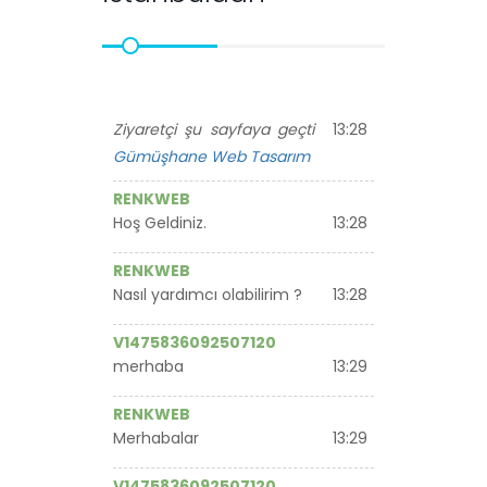
Ziyaretçi şu sayfaya geçti
13:28
Gümüşhane Web Tasarım
RENKWEB
Hoş Geldiniz.
13:28
RENKWEB
Nasıl yardımcı olabilirim ?
13:28
V1475836092507120
merhaba
13:29
RENKWEB
Merhabalar
13:29
V1475836092507120