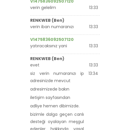
V1475836092507120
verin gelelim
13:33
RENKWEB (Ben)
verin iban numaranızı
13:33
V1475836092507120
yatıracaksınız yani
13:33
RENKWEB (Ben)
evet
13:33
siz verin numaranızı ip
13:34
adresinizde mevcut
adresimizede bakın
iletişim sayfasından
adliye hemen dibimizde.
bizimle dalga geçen canlı
desteği oyalayan meşgul
edenler hakkında yasal