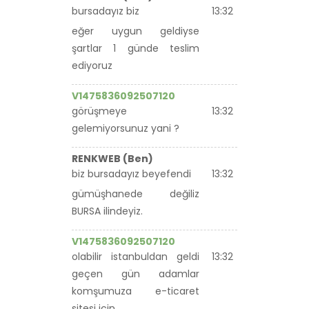
bursadayız biz
13:32
eğer uygun geldiyse
şartlar 1 günde teslim
ediyoruz
V1475836092507120
görüşmeye
13:32
gelemiyorsunuz yani ?
RENKWEB (Ben)
biz bursadayız beyefendi
13:32
gümüşhanede değiliz
BURSA ilindeyiz.
V1475836092507120
olabilir istanbuldan geldi
13:32
geçen gün adamlar
komşumuza e-ticaret
sitesi için