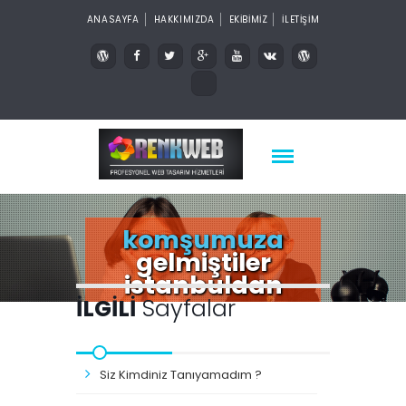
ANASAYFA
HAKKIMIZDA
EKİBİMİZ
İLETİŞİM
komşumuza
gelmiştiler
istanbuldan
İLGİLİ
Sayfalar
Siz Kimdiniz Tanıyamadım ?